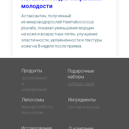
молодости
Астаксантин, полученный
из микроводорослей Haematococcus
pluvialis, показал уменьшение морщин
на коже и возрастных пятен, улучшение
эластичности, увлажненности и текстуры
кожи на 8-неделе после приема.
Продукты
Подарочные
наборы
ассортимент
и
собрать свой
направления
Липосомы
Ингредиенты
принцип работы
состав и польза
технологии
Исследования
О компании