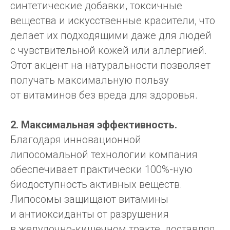
от липосомальных
синтетические добавки, токсичные
витаминов
вещества и искусственные красители, что
делает их подходящими даже для людей
Липосомальные витамины с чистым
с чувствительной кожей или аллергией.
и натуральным составом, разработаны
специалистами превентивной медицины
Этот акцент на натуральности позволяет
получать максимальную пользу
КУПИТЬ
от витаминов без вреда для здоровья.
ПОДРОБНЕЕ
2. Максимальная эффективность.
Благодаря инновационной
липосомальной технологии компания
обеспечивает практически 100%-ную
биодоступность активных веществ.
Липосомы защищают витамины
и антиоксиданты от разрушения
в желудочно-кишечном тракте, доставляя