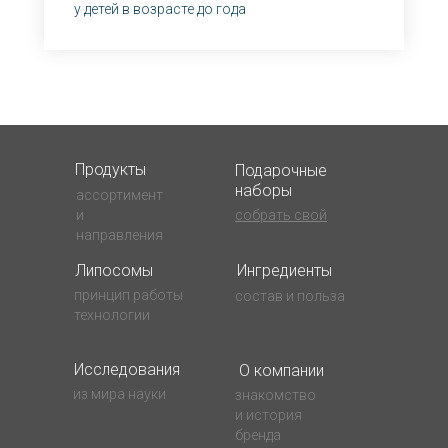
у детей в возрасте до года
Продукты
Подарочные
наборы
ассортимент
и
собрать свой
направления
Липосомы
Ингредиенты
принцип работы
состав и польза
технологии
Исследования
О компании
из мира науки
знакомство
и история
бренда