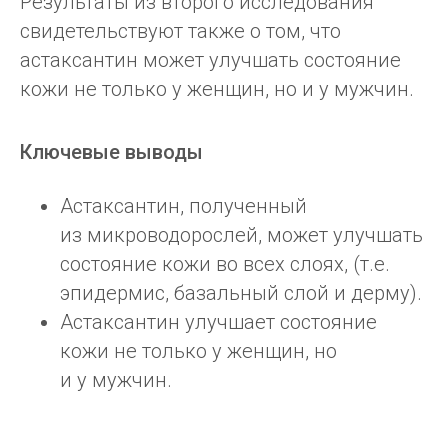
Результаты из второго исследования
организма. Поддерживает здоровье глаз.
свидетельствуют также о том, что
Защищает от УФ лучей.
астаксантин может улучшать состояние
кожи не только у женщин, но и у мужчин.
КУПИТЬ
Ключевые выводы
ПОДРОБНЕЕ
Астаксантин, полученный
из микроводорослей, может улучшать
состояние кожи во всех слоях, (т.е.
эпидермис, базальный слой и дерму).
Астаксантин улучшает состояние
кожи не только у женщин, но
и у мужчин.