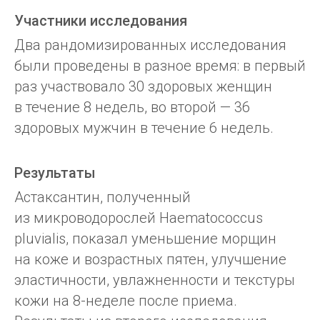
Участники исследования
Два рандомизированных исследования
были проведены в разное время: в первый
раз участвовало 30 здоровых женщин
в течение 8 недель, во второй — 36
здоровых мужчин в течение 6 недель.
Результаты
Астаксантин, полученный
из микроводорослей Haematococcus
Получите максимум пользы
от липосомального
pluvialis, показал уменьшение морщин
Астаксантина
на коже и возрастных пятен, улучшение
эластичности, увлажненности и текстуры
Борется с окислительным стрессом
кожи на 8-неделе после приема.
и блокирует действие свободных радикалов.
Замедляет процессы старения всех систем