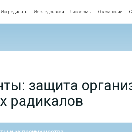
Ингредиенты
Исследования
Липосомы
О компании
С
нты: защита органи
х радикалов
ты и их преимущества