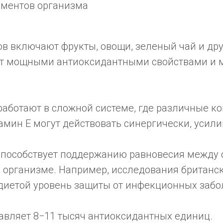
рментов организма
в включают фрукты, овощи, зеленый чай и дру
т мощными антиоксидантными свойствами и м
работают в сложной системе, где различные 
тамин E могут действовать синергически, уси
 способствует поддержанию равновесия между
 организме. Например, исследования британс
 диетой уровень защиты от инфекционных забо
авляет 8−11 тысяч антиоксидантных единиц.