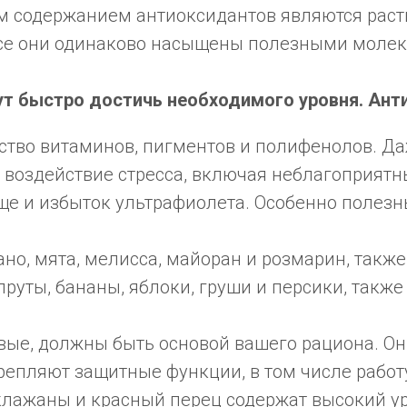
м содержанием антиоксидантов являются раст
все они одинаково насыщены полезными моле
т быстро достичь необходимого уровня. Ант
ство витаминов, пигментов и полифенолов. Д
е воздействие стресса, включая неблагоприят
е и избыток ультрафиолета. Особенно полезн
ано, мята, мелисса, майоран и розмарин, так
йпруты, бананы, яблоки, груши и персики, так
овые, должны быть основой вашего рациона. О
епляют защитные функции, в том числе рабо
баклажаны и красный перец содержат высокий 