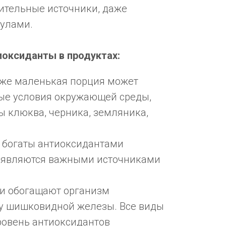
ительные источники, даже
кулами.
иоксиданты в продуктах:
аже маленькая порция может
ные условия окружающей среды,
ы клюква, черника, земляника,
же богаты антиоксидантами
же являются важными источниками
ни обогащают организм
ту шишковидной железы. Все виды
уровень антиоксидантов