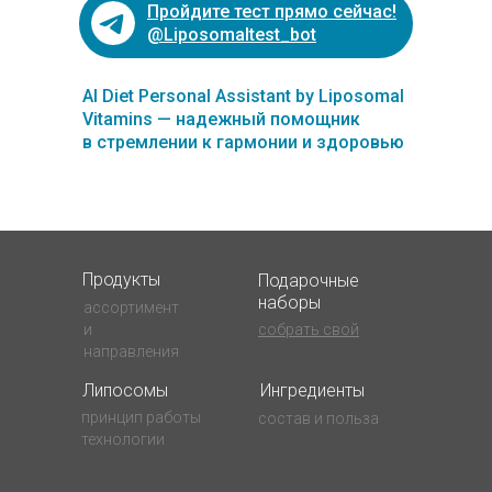
Пройдите тест прямо сейчас!
@Liposomaltest_bot
AI Diet Personal Assistant by Liposomal
Vitamins — надежный помощник
в стремлении к гармонии и здоровью
Продукты
Подарочные
наборы
ассортимент
и
собрать свой
направления
Липосомы
Ингредиенты
принцип работы
состав и польза
технологии