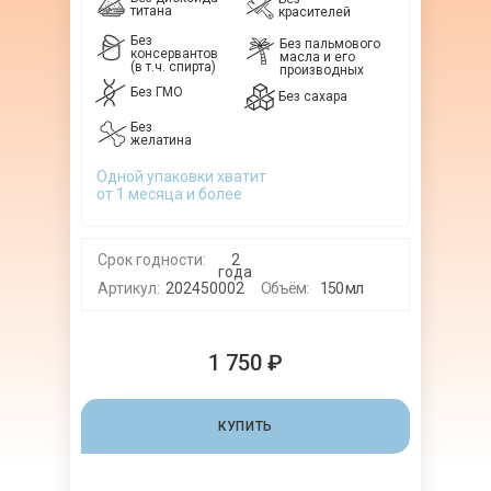
титана
красителей
Без
Без пальмового
консервантов
масла и его
(в т.ч. спирта)
производных
Без ГМО
Без сахара
Без
желатина
Одной упаковки хватит
от 1 месяца и более
Срок годности:
2
года
Артикул:
202450002
Объём:
150 мл
1 750 ₽
КУПИТЬ