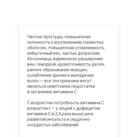
Частые простуды, повышенная
склонность к воспалениям слизистых
оболочек, повышенная утомляемость
избыточный вес, частые депрессии,
бессонница, варикозное расширение
вен, геморрой, кровоточивость десен,
раннее образование морщин,
ослабление зрения и выпадение
волос — все эти признаки могут
являться симптомом недостатка
в организме витамина С.
С возрастом потребность витамина С
возрастает — у людей с дефицитом
витамина С в 2,4 раза выше риск
развития инсульта и сердечно-
сосудистых заболеваний.