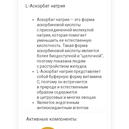
L-Аскорбат натрия
Аскорбат натрия — это форма
аскорбиновой кислоты
c присоединенной молекулой
натрия, которая помогает
уменьшить ее естественную
кислотность. Такая форма
аскорбиновой кислоты является
более биодоступной и "щелочной",
поэтому показана людям
с расстройством желудка.
L-Аскорбат натрия представляет
собой буферную форму витамина
С, поэтому он встречается
в природе и естественным
образом содержится
в цитрусовых и многих овощах.
Является эндогенным
антиоксидантным агентом
Активные компоненты: