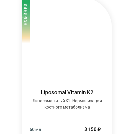
бонус
новинка
Liposomal Vitamin K2
Липосомальный K2. Нормализация
костного метаболизма
3 150 ₽
50 мл