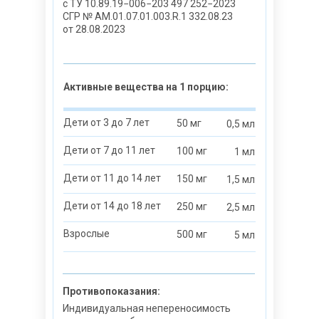
с ТУ 10.89.19−006−203 497 252−2023
СГР № AM.01.07.01.003.R.1 332.08.23
от 28.08.2023
Активные вещества на 1
порцию:
Дети от 3 до 7 лет
50 мг
0,5 мл
Дети от 7 до 11 лет
100 мг
1 мл
Дети от 11 до 14 лет
150 мг
1,5 мл
Дети от 14 до 18 лет
250 мг
2,5 мл
Взрослые
500 мг
5 мл
Противопоказания:
Индивидуальная непереносимость