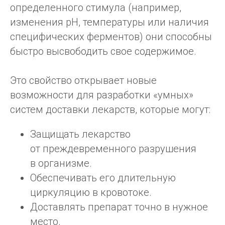
определенного стимула (например,
изменения pH, температуры или наличия
специфических ферментов) они способны
быстро высвободить свое содержимое.
Это свойство открывает новые
возможности для разработки «умных»
систем доставки лекарств, которые могут:
Получите максимум пользы
от липосомальных
Защищать лекарство
витаминов
от преждевременного разрушения
в организме.
Липосомальные витамины с чистым
и натуральным составом, разработаны
Обеспечивать его длительную
специалистами превентивной медицины
циркуляцию в кровотоке.
Доставлять препарат точно в нужное
КУПИТЬ
место.