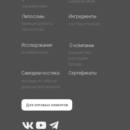
и
собрать свой
направления
Липосомы
Ингредиенты
принцип работы
состав и польза
технологии
Исследования
О компании
из мира науки
знакомство
и история
бренда
Самодиагностика
Сертификаты
проверьте себя на
дефицит витаминов
Для оптовых клиентов