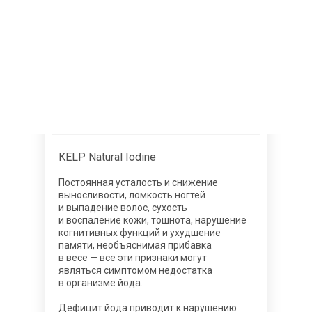
KELP Natural Iodine
Постоянная усталость и снижение
выносливости, ломкость ногтей
и выпадение волос, сухость
и воспаление кожи, тошнота, нарушение
когнитивных функций и ухудшение
памяти, необъяснимая прибавка
в весе — все эти признаки могут
являться симптомом недостатка
в организме йода.
Дефицит йода приводит к нарушению