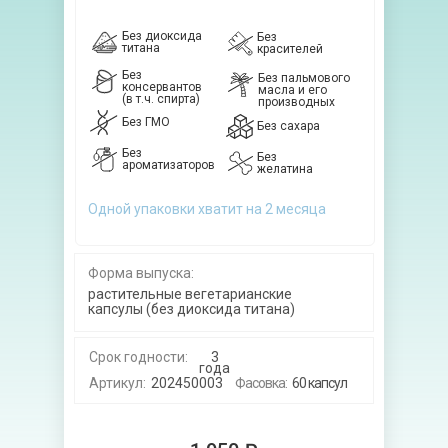
Без диоксида
Без
титана
красителей
Без
Без пальмового
консервантов
масла и его
(в т.ч. спирта)
производных
Без ГМО
Без сахара
Без
Без
ароматизаторов
желатина
Одной упаковки хватит на 2 месяца
Форма выпуска:
растительные вегетарианские
капсулы (без диоксида титана)
Срок годности:
3
года
Артикул:
202450003
Фасовка:
60 капсул