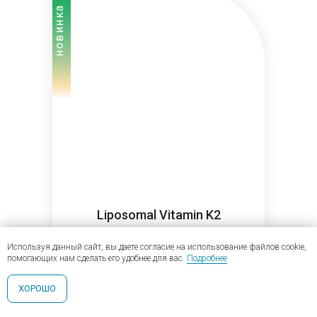
бонус
новинка
Liposomal Vitamin K2
Липосомальный K2. Нормализация
Используя данный сайт, вы даете согласие на использование файлов cookie,
костного метаболизма
помогающих нам сделать его удобнее для вас.
Подробнее
ХОРОШО
3 150 ₽
50 мл