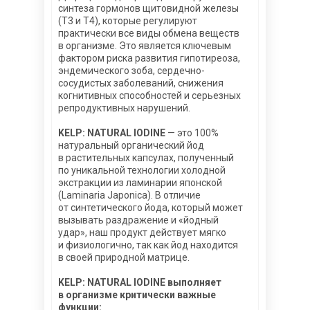
синтеза гормонов щитовидной железы
(Т3 и Т4), которые регулируют
практически все виды обмена веществ
в организме. Это является ключевым
фактором риска развития гипотиреоза,
эндемического зоба, сердечно-
сосудистых заболеваний, снижения
когнитивных способностей и серьезных
репродуктивных нарушений.
KELP: NATURAL IODINE
— это 100%
натуральный органический йод
в растительных капсулах, полученный
по уникальной технологии холодной
экстракции из ламинарии японской
(Laminaria Japonica). В отличие
от синтетического йода, который может
вызывать раздражение и «йодный
Повышает работоспособность.
удар», наш продукт действует мягко
Забота о здоровье и красоте:
и физиологично, так как йод находится
в своей природной матрице.
•
Надежный помощник в борьбе с целым
спектром дерматологических
KELP: NATURAL IODINE выполняет
заболеваний. Цинк помогает очистить
в организме критически важные
кожу даже при тяжелых формах угревой
функции: