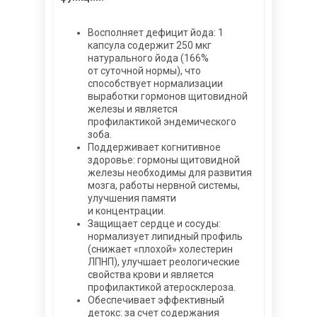
болезни и кистозных акне. Стимулируя
выработку коллагена, цинк
разглаживает ранние морщинки и
Восполняет дефицит йода: 1
повышает упругость кожных покровов.
капсула содержит 250 мкг
натурального йода (166%
•
Минимизирует уровень кортизола —
от суточной нормы), что
гормона стресса, который «убивает»
способствует нормализации
иммунитет и разрушает мышечные
выработки гормонов щитовидной
волокна. Тем самым повышает защиту
железы и является
организма и помогает поддерживать
профилактикой эндемического
мышечный тонус.
зоба.
Поддерживает когнитивное
•
Благоприятно влияет на работу
здоровье: гормоны щитовидной
сердечно-сосудистой системы,
железы необходимы для развития
помогает очищать сосуды от
мозга, работы нервной системы,
холестерина и триглицеридов,
улучшения памяти
стабилизировать систолическое
и концентрации.
давление.
Защищает сердце и сосуды:
•
Помогает сохранять остроту зрения.
нормализует липидный профиль
Цинк способен остановить развитие
(снижает «плохой» холестерин
одной из самых опасных глазных
ЛПНП), улучшает реологические
патологий — дегенерацию желтого
свойства крови и является
пятна (макулодистрофию), способную
профилактикой атеросклероза.
привести к полной утрате зрения. Также
Обеспечивает эффективный
он ускоряет усвоение витамина А,
детокс: за счет содержания