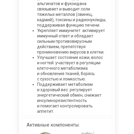
который является эффективной
альгинатов и фукоидана
профилактикой блефарита и катаракты.
связывает и выводит соли
тяжелых металлов (свинец,
•
Участвует в процессе регуляции
кадмий), токсины и радионуклиды,
уровня сахара в крови и в секреции
поддерживая функцию печени.
гормона инсулина.
Укрепляет иммунитет: активирует
иммунный ответ и обладает
•
Незаменим для поддержания
сильным противовирусным
мужского здоровья, сохранения уровня
действием, препятствуя
тестостерона и эректильной функции.
проникновению вирусов в клетки.
•
Стимулирует мозговую деятельность,
Улучшает состояние кожи, волос
улучшает память, умственные
и ногтей: участвует в регуляции
способности и общее самочувствие.
клеточного метаболизма
и обновления тканей, борясь
с сухостью и ломкостью.
Максимальная биодоступность и
Поддерживает метаболизм
безопасность для ЖКТ:
и здоровый вес: регулирует
энергетический обмен, снижает
• липосомальная форма
инсулинорезистентность
• растительные капсулы HPMC
и помогает контролировать
аппетит.
Активные компоненты: