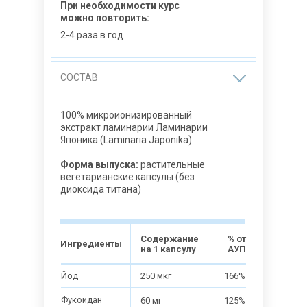
При необходимости курс
можно повторить:
2-4 раза в год
СОСТАВ
100% микроионизированный
экстракт ламинарии Ламинарии
Японика (Laminaria Japonika)
Форма выпуска:
растительные
вегетарианские капсулы (без
диоксида титана)
Содержание
% от
Ингредиенты
на 1 капсулу
АУП
Йод
250 мкг
166%
Фукоидан
60 мг
125%